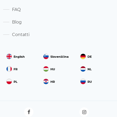
FAQ
Blog
Contatti
English
Slovenščina
DE
FR
HU
NL
PL
HR
RU