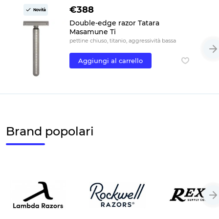
€388
Novità
Double-edge razor Tatara
Masamune Ti
pettine chiuso, titanio, aggressività bassa
Aggiungi al carrello
Brand popolari