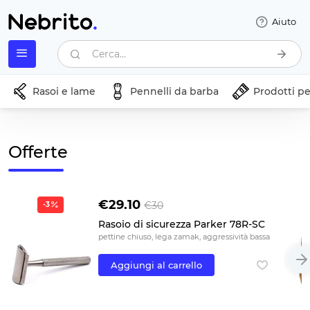
Aiuto
Cerca...
Rasoi e lame
Pennelli da barba
Prodotti pe
Offerte
€29.10
€30
-3
Rasoio di sicurezza Parker 78R-SC
pettine chiuso, lega zamak, aggressività bassa
Aggiungi al carrello